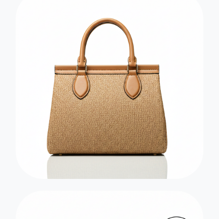
CALÇADOS
Tramas de
Performance
Cadarços com alta resistência à
abrasão e respirabilidade controlada
para o mercado calçadista.
BOLSAS