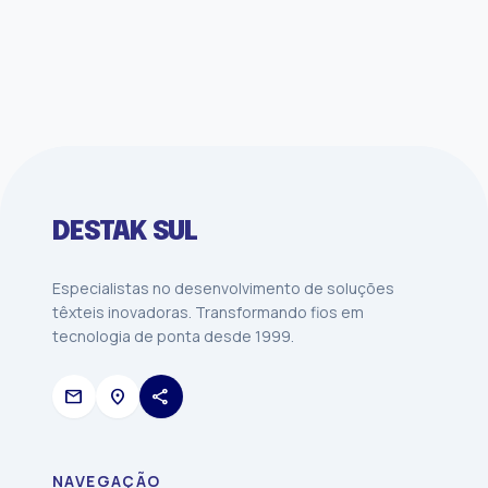
DESTAK SUL
Especialistas no desenvolvimento de soluções
têxteis inovadoras. Transformando fios em
tecnologia de ponta desde 1999.
mail
location_on
share
NAVEGAÇÃO