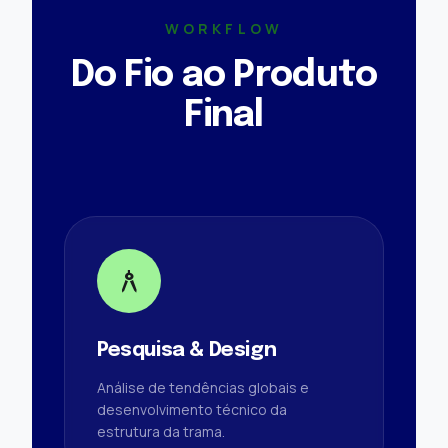
WORKFLOW
Do Fio ao Produto
Final
architecture
Pesquisa & Design
Análise de tendências globais e
desenvolvimento técnico da
estrutura da trama.