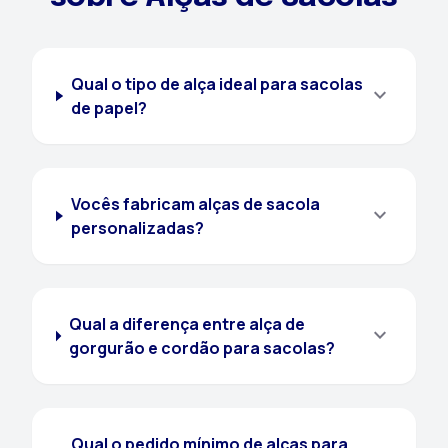
Qual o tipo de alça ideal para sacolas
expand_more
de papel?
Vocês fabricam alças de sacola
expand_more
personalizadas?
Qual a diferença entre alça de
expand_more
gorgurão e cordão para sacolas?
Qual o pedido mínimo de alças para