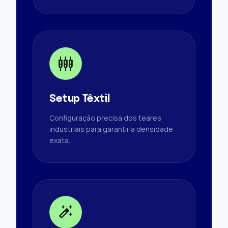
settings_input_component
Setup Têxtil
Configuração precisa dos teares
industriais para garantir a densidade
exata.
auto_fix_high