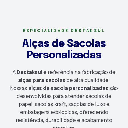
Total
Fabricamos alças de sacola de alta qualidade
para papel, kraft e sacolas de luxo. Resistência
Desenvolvemos padrões exclusivos
e elegância para sua marca.
de acordo com o design da sua
coleção. Fios, cores e texturas sob
Papel/Kraft →
ESPECIALIDADE DESTAKSUL
Luxo/Boutique →
medida.
Alças de Sacolas
Personalizadas
Solicitar Amostra
A
Destaksul
é referência na fabricação de
alças para sacolas
de alta qualidade.
Nossas
alças de sacola personalizadas
são
desenvolvidas para atender sacolas de
papel, sacolas kraft, sacolas de luxo e
embalagens ecológicas, oferecendo
resistência, durabilidade e acabamento