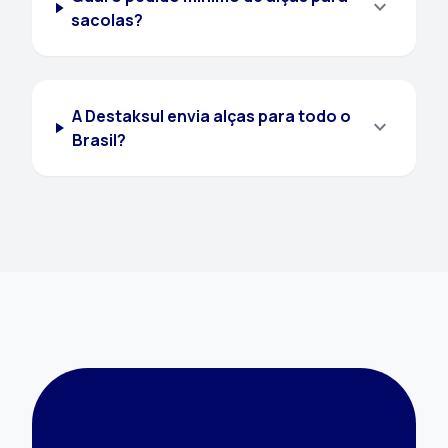
expand_more
sacolas?
A Destaksul envia alças para todo o
expand_more
Brasil?