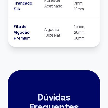
Poliéster
Trançado
7mm,
Lu
Acetinado
Silk
10mm
Jo
Fita de
15mm,
Pa
Algodão
Algodão
20mm,
Su
100% Nat.
Premium
30mm
Ec
Dúvidas
Frequentes