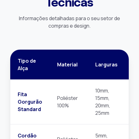
Técnicas
Informações detalhadas para o seu setor de
compras e design.
Tipo de
Ap
Material
Larguras
Alça
R
10mm,
Fita
Poliéster
15mm,
Sa
Gorgurão
100%
20mm,
Of
Standard
25mm
Cordão
5mm,
Sa