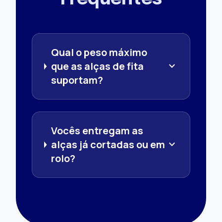
Qual o peso máximo
que as alças de fita
expand_more
suportam?
Vocês entregam as
alças já cortadas ou em
expand_more
rolo?