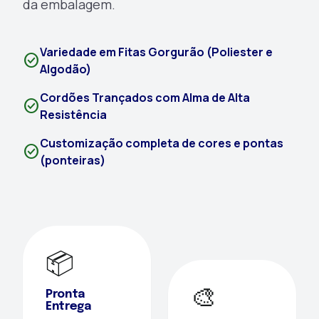
da embalagem.
Variedade em Fitas Gorgurão (Poliester e
check_circle
Algodão)
Cordões Trançados com Alma de Alta
check_circle
Resistência
Customização completa de cores e pontas
check_circle
(ponteiras)
📦
🎨
Pronta
Entrega